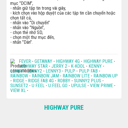
mục "DCIM",
- nhấn giữ tập tin trong vài giây,
- kích chọn vào hộp duyệt của các tập tin cần chuyển hoặc
chọn tất cả,
- nhấn vào "Di chuyển"
- nhấn vào "Nguồn",
- chọn thẻ nhớ SD,
- chọn một thư mục đến,
- nhấn "Dán".
FEVER
-
GETAWAY
-
HIGHWAY 4G
-
HIGHWAY PURE
-
HIGHWAY STAR
-
JERRY 2
-
K-KOOL
-
KENNY
-
LENNY
-
LENNY2
-
LENNY3
-
PULP
-
PULP FAB
-
RAINBOW
-
RAINBOW JAM
-
RAINBOW LITE
-
RAINBOW UP
-
RIDGE
-
RIDGE FAB 4G
-
ROBBY
-
SUNNY2 PLUS
-
SUNSET2
-
U FEEL
-
U FEEL GO
-
UPULSE
-
VIEW PRIME
-
VIEW XL
-
HIGHWAY PURE