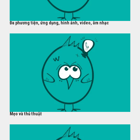
Đa phương tiện, ứng dụng, hình ảnh, video, âm nhạc
Mẹo và thủ thuật