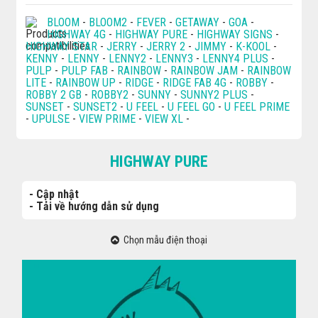
BLOOM
-
BLOOM2
-
FEVER
-
GETAWAY
-
GOA
-
HIGHWAY 4G
-
HIGHWAY PURE
-
HIGHWAY SIGNS
-
HIGHWAY STAR
-
JERRY
-
JERRY 2
-
JIMMY
-
K-KOOL
-
KENNY
-
LENNY
-
LENNY2
-
LENNY3
-
LENNY4 PLUS
-
PULP
-
PULP FAB
-
RAINBOW
-
RAINBOW JAM
-
RAINBOW
LITE
-
RAINBOW UP
-
RIDGE
-
RIDGE FAB 4G
-
ROBBY
-
ROBBY 2 GB
-
ROBBY2
-
SUNNY
-
SUNNY2 PLUS
-
SUNSET
-
SUNSET2
-
U FEEL
-
U FEEL GO
-
U FEEL PRIME
-
UPULSE
-
VIEW PRIME
-
VIEW XL
-
HIGHWAY PURE
- Cập nhật
- Tải về hướng dẫn sử dụng
Chọn mẫu điện thoại