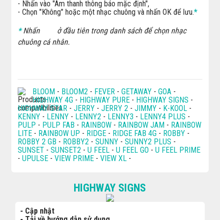
- Nhấn vào "Âm thanh thông báo mặc định",
- Chọn "Không" hoặc một nhạc chuông và nhấn OK để lưu.
*
*
Nhấn
ở đầu tiên trong danh sách để chọn nhạc
chuông cá nhân.
BLOOM
-
BLOOM2
-
FEVER
-
GETAWAY
-
GOA
-
HIGHWAY 4G
-
HIGHWAY PURE
-
HIGHWAY SIGNS
-
HIGHWAY STAR
-
JERRY
-
JERRY 2
-
JIMMY
-
K-KOOL
-
KENNY
-
LENNY
-
LENNY2
-
LENNY3
-
LENNY4 PLUS
-
PULP
-
PULP FAB
-
RAINBOW
-
RAINBOW JAM
-
RAINBOW
LITE
-
RAINBOW UP
-
RIDGE
-
RIDGE FAB 4G
-
ROBBY
-
ROBBY 2 GB
-
ROBBY2
-
SUNNY
-
SUNNY2 PLUS
-
SUNSET
-
SUNSET2
-
U FEEL
-
U FEEL GO
-
U FEEL PRIME
-
UPULSE
-
VIEW PRIME
-
VIEW XL
-
HIGHWAY SIGNS
- Cập nhật
- Tải về hướng dẫn sử dụng