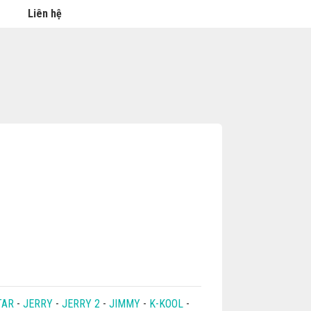
Liên hệ
TAR
-
JERRY
-
JERRY 2
-
JIMMY
-
K-KOOL
-