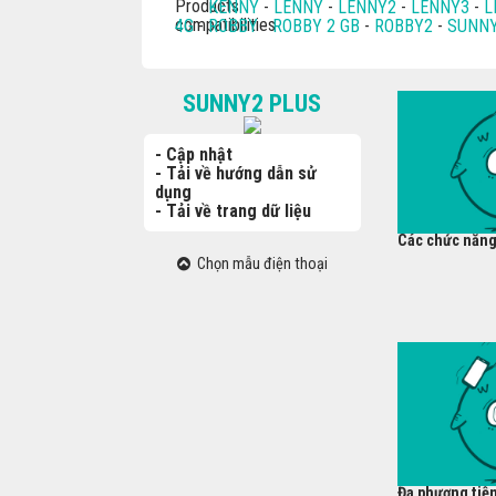
KENNY
-
LENNY
-
LENNY2
-
LENNY3
-
L
4G
-
ROBBY
-
ROBBY 2 GB
-
ROBBY2
-
SUNN
SUNNY2 PLUS
- Cập nhật
- Tải về hướng dẫn sử
dụng
- Tải về trang dữ liệu
Các chức năng
Chọn mẫu điện thoại
Đa phương tiện