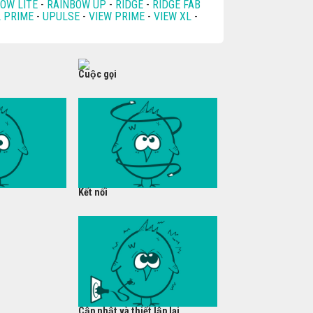
BOW LITE
-
RAINBOW UP
-
RIDGE
-
RIDGE FAB
L PRIME
-
UPULSE
-
VIEW PRIME
-
VIEW XL
-
Cuộc gọi
Kết nối
Cập nhật và thiết lập lại