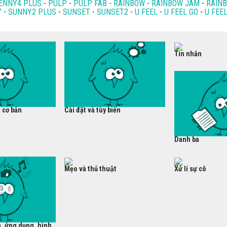
ENNY4 PLUS
-
PULP
-
PULP FAB
-
RAINBOW
-
RAINBOW JAM
-
RAIN
Y
-
SUNNY2 PLUS
-
SUNSET
-
SUNSET2
-
U FEEL
-
U FEEL GO
-
U FEE
Tin nhắn
 cơ bản
Cài đặt và tùy biến
Danh ba
Mẹo và thủ thuật
Xử lí sự cô
, ứng dụng, hình