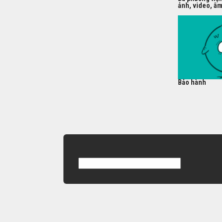
ảnh, video, â
Bảo hành